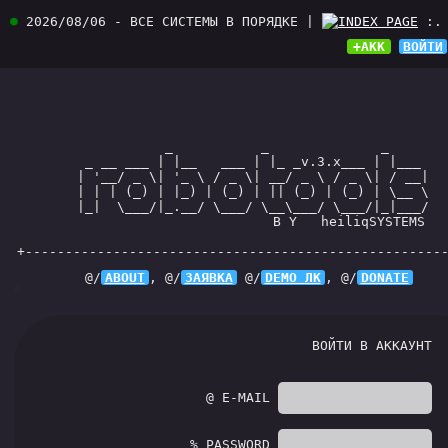
●
2026/08/06 - ВСЕ СИСТЕМЫ В ПОРЯДКЕ |
INDEX PAGE
:.
+АКК
ВОЙТИ
                  _           _              _        
        _ __ ___ | |__   ___ | |_ _v.3.x___ | |___    
       | '__/ _ \| '_ \ / _ \| __/ _ \ / _ \| / __|   
       | | | (_) | |_) | (_) | || (_) | (_) | \__ \   
       |_|  \___/|_.__/ \___/ \__\___/ \___/|_|___/   
                               B Y   heiliqSYSTEMS   
+----------------------------------------------------
@/
ABOUT
, @/
ЗАЯВКА
@/
DEMO ЛК
, @/
DONATE
●
ВОЙТИ В АККАУНТ
@ E-MAIL
% PASSWORD