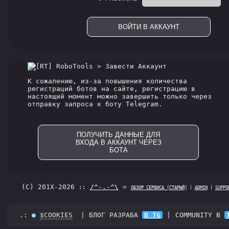
ВОЙТИ В АККАУНТ
RoboTools > Завести Аккаунт
К сожалению, из-за повышения количества
регистраций ботов на сайте, регистрацию в
настоящий момент можно завершить только через
отправку запроса к боту Telegram.
ПОЛУЧИТЬ ДАННЫЕ ДЛЯ
ВХОДА В АККАУНТ ЧЕРЕЗ
БОТА
(C) 201X-2026
/^-.-^\
=
::
ОБЗОР СЕРВИСА (СТАРЫЙ)
|
ADMIN
|
SUPPO
   .: 
●
$COOKIES
 | БЛОГ РАЗРАБА 
В TG
 |
COMMUNITY В 